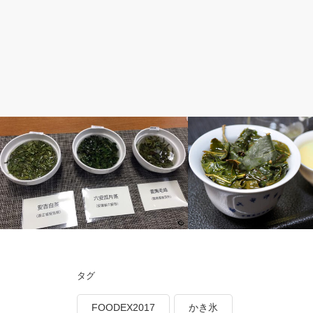
Teamediaプロジェクト
雑記
タグ
「標準」を読む、第2回好評開催中
本年もどうぞよろしくお願
FOODEX2017
かき氷