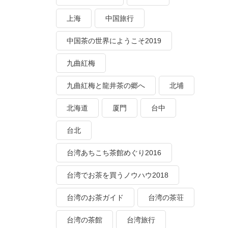
上海
中国旅行
中国茶の世界にようこそ2019
九曲紅梅
九曲紅梅と龍井茶の郷へ
北埔
北海道
厦門
台中
台北
台湾あちこち茶館めぐり2016
台湾でお茶を買うノウハウ2018
台湾のお茶ガイド
台湾の茶荘
台湾の茶館
台湾旅行