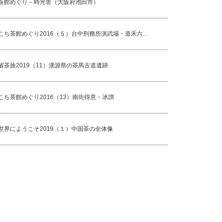
れ方と茶器
なります
茶館めぐり－時光舎（大阪府池田市）
こち茶館めぐり2016（５）台中刑務所演武場・道禾六…
省茶旅2019（11）漢源県の茶馬古道遺跡
こち茶館めぐり2016（13）南街得意・冰讃
世界にようこそ2019（１）中国茶の全体像