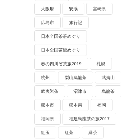
大阪府
安渓
宮崎県
広島市
旅行記
日本全国茶荘めぐり
日本全国茶館めぐり
春の四川省茶旅2019
札幌
杭州
梨山烏龍茶
武夷山
武夷岩茶
沼津市
烏龍茶
熊本市
熊本県
福岡
福岡県
福建烏龍茶の旅2017
紅玉
紅茶
緑茶