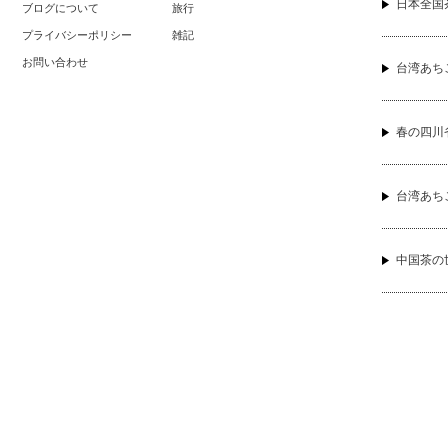
なお茶の淹
日本全国
ブログについて
旅行
プライバシーポリシー
雑記
お問い合わせ
台湾あち
春の四川
台湾あち
中国茶の