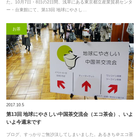
た。10月7日・8日の2日間、浅草にある東京都立産業貿易センタ
ー・台東館にて、第13回 地球にやさし…
お茶
2017.10.5
第13回 地球にやさしい中国茶交流会（エコ茶会）、いよ
いよ今週末です
ブログ、すっかりご無沙汰してしまいました。あるきち＠エコ茶