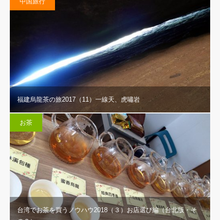
中国旅行
福建烏龍茶の旅2017（11）一線天、虎嘯岩
お茶
台湾でお茶を買うノウハウ2018（３）お店選び編（台北版・そ