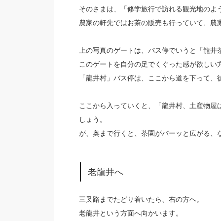
そのさまは、「修学旅行で訪れる観光地のよ
農家の軒先ではお茶の販売も行っていて、農
上の写真のゲートは、バス停でいうと「龍井
このゲートを自分の足でくぐった感が欲しい
「龍井村」バス停は、ここから道を下って、
ここから入っていくと、「龍井村、土産物屋
しょう。
が、奥まで行くと、茶園がバーッと広がる、
老龍井へ
三叉路までたどり着いたら、右の方へ。
老龍井という方面へ向かいます。