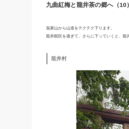
九曲紅梅と龍井茶の郷へ（10
翁家山から山道をテクテク下ります。
龍井館区を過ぎて、さらに下っていくと、龍
龍井村