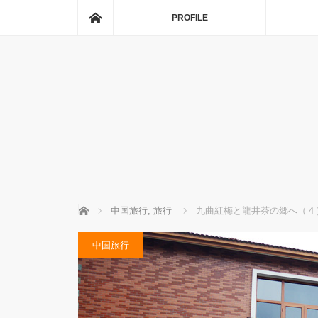
ホーム
PROFILE
ホーム
中国旅行
,
旅行
九曲紅梅と龍井茶の郷へ（４
中国旅行