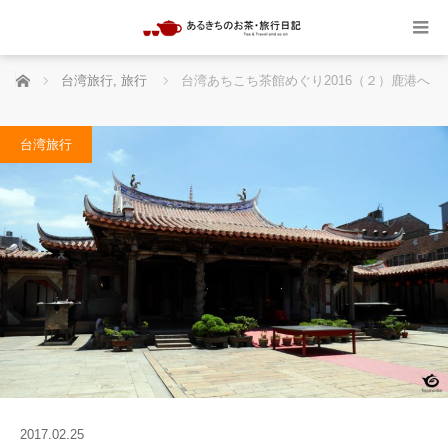
ホーム
台湾旅行
,
旅行
台湾あちこち茶館めぐり2016（２）鹿港へ
台湾旅行
2017.02.25