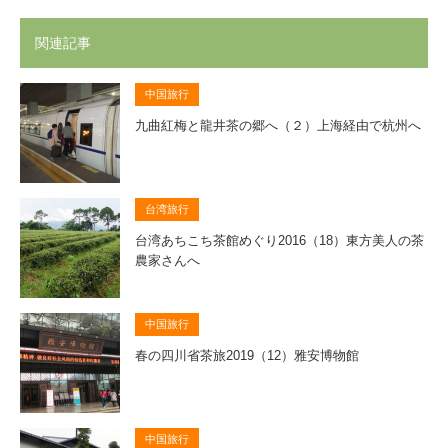
関連記事
中国旅行
九曲紅梅と龍井茶の郷へ（２）上海経由で杭州へ
台湾旅行
台湾あちこち茶館めぐり2016（18）東方美人の茶
農家さんへ
中国旅行
春の四川省茶旅2019（12）雅安博物館
中国旅行