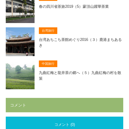
春の四川省茶旅2019（5）蒙頂山躍華茶業
台湾旅行
台湾あちこち茶館めぐり2016（３）鹿港まちある
き
中国旅行
九曲紅梅と龍井茶の郷へ（５）九曲紅梅の村を散
策
コメント
コメント (0)