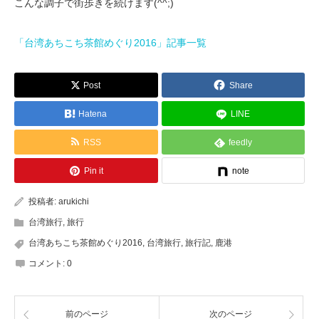
こんな調子で街歩きを続けます(^^;)
「台湾あちこち茶館めぐり2016」記事一覧
Post
Share
Hatena
LINE
RSS
feedly
Pin it
note
投稿者:
arukichi
台湾旅行
,
旅行
台湾あちこち茶館めぐり2016
,
台湾旅行
,
旅行記
,
鹿港
コメント:
0
前のページ
次のページ