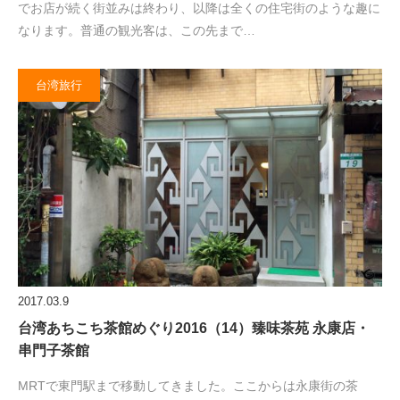
でお店が続く街並みは終わり、以降は全くの住宅街のような趣に
なります。普通の観光客は、この先まで…
台湾旅行
2017.03.9
台湾あちこち茶館めぐり2016（14）臻味茶苑 永康店・
串門子茶館
MRTで東門駅まで移動してきました。ここからは永康街の茶