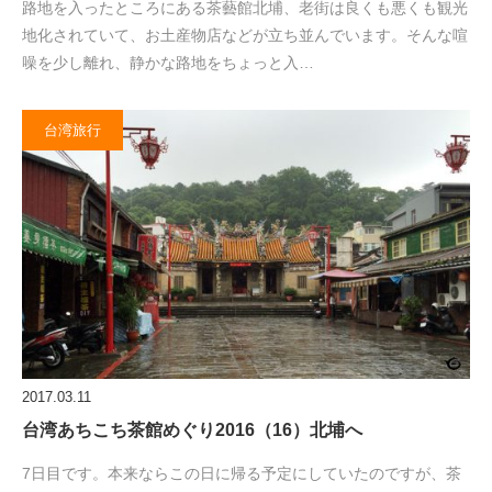
路地を入ったところにある茶藝館北埔、老街は良くも悪くも観光
地化されていて、お土産物店などが立ち並んでいます。そんな喧
噪を少し離れ、静かな路地をちょっと入…
台湾旅行
2017.03.11
台湾あちこち茶館めぐり2016（16）北埔へ
7日目です。本来ならこの日に帰る予定にしていたのですが、茶