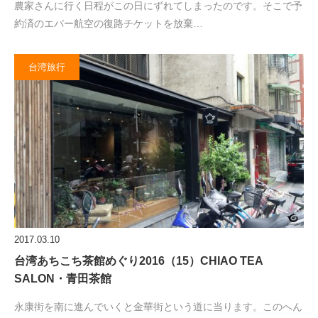
農家さんに行く日程がこの日にずれてしまったのです。そこで予
約済のエバー航空の復路チケットを放棄…
台湾旅行
2017.03.10
台湾あちこち茶館めぐり2016（15）CHIAO TEA
SALON・青田茶館
永康街を南に進んでいくと金華街という道に当ります。このへん