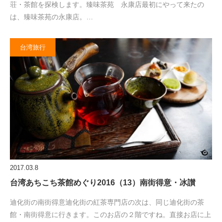
荘・茶館を探検します。臻味茶苑 永康店最初にやって来たの
は、臻味茶苑の永康店。…
台湾旅行
2017.03.8
台湾あちこち茶館めぐり2016（13）南街得意・冰讃
迪化街の南街得意迪化街の紅茶専門店の次は、同じ迪化街の茶
館・南街得意に行きます。このお店の２階ですね。直接お店に上