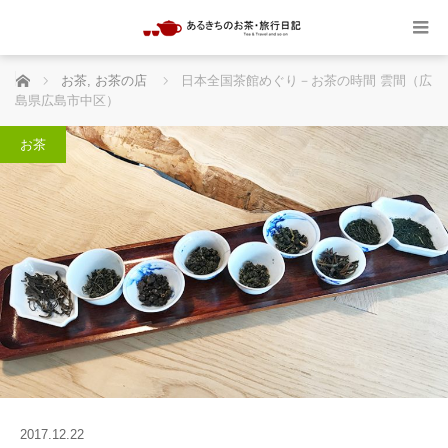
ホーム
お茶
,
お茶の店
日本全国茶館めぐり－お茶の時間 雲間（広
島県広島市中区）
お茶
2017.12.22