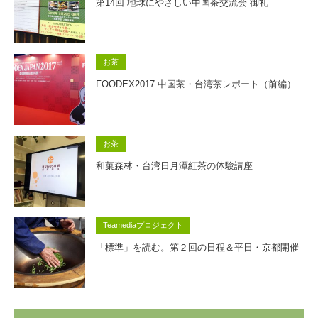
第14回 地球にやさしい中国茶交流会 御礼
お茶
FOODEX2017 中国茶・台湾茶レポート（前編）
お茶
和菓森林・台湾日月潭紅茶の体験講座
Teamediaプロジェクト
「標準」を読む。第２回の日程＆平日・京都開催