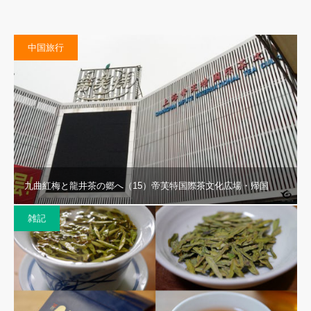
中国旅行
九曲紅梅と龍井茶の郷へ（15）帝芙特国際茶文化広場・帰国
雑記