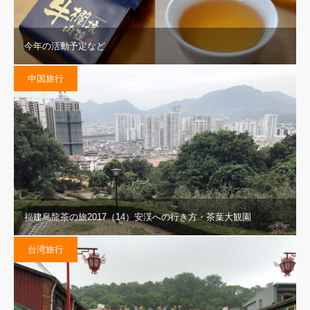
今年の活動予定など
中国旅行
福建烏龍茶の旅2017（14）安渓への行き方・茶葉大観園
台湾旅行