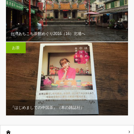
台湾あちこち茶館めぐり2016（16）北埔へ
お茶
『はじめましての中国茶』（本の雑誌社）