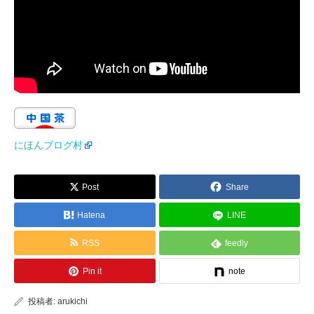
にほんブログ村
Post
Share
Hatena
LINE
RSS
feedly
Pin it
note
投稿者:
arukichi