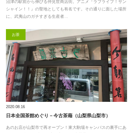
沼津の駅前から伸びる仲見世商店街。アニメ『ラブライブ！サン
シャイン！！』の聖地としても有名です。その通りに面した場所
に、武夷山のガチすぎる生産者…
お茶
2020.08.16
日本全国茶館めぐり－今古茶藉（山梨県山梨市）
あのお店が山梨市で再オープン！東大駒場キャンパスの裏手にあ