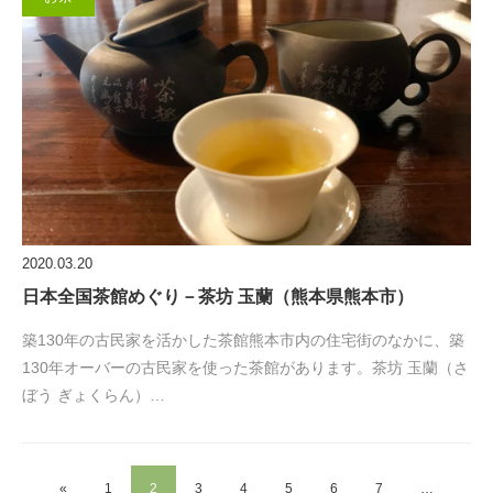
2020.03.20
日本全国茶館めぐり－茶坊 玉蘭（熊本県熊本市）
築130年の古民家を活かした茶館熊本市内の住宅街のなかに、築
130年オーバーの古民家を使った茶館があります。茶坊 玉蘭（さ
ぼう ぎょくらん）…
«
1
2
3
4
5
6
7
…