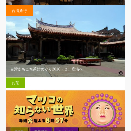
台湾旅行
台湾あちこち茶館めぐり2016（２）鹿港へ
お茶