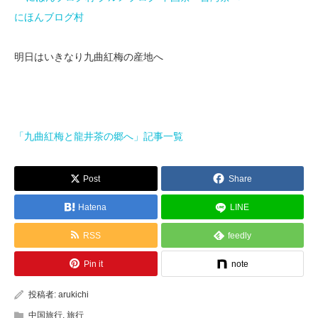
にほんブログ村
明日はいきなり九曲紅梅の産地へ
「九曲紅梅と龍井茶の郷へ」記事一覧
Post
Share
Hatena
LINE
RSS
feedly
Pin it
note
投稿者:
arukichi
中国旅行
,
旅行