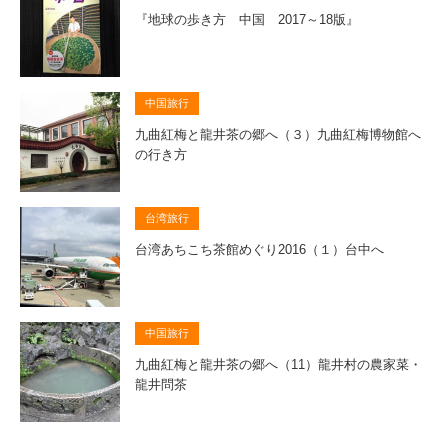
『地球の歩き方 中国 2017～18版』
中国旅行
九曲紅梅と龍井茶の郷へ（３）九曲紅梅博物館へ
の行き方
台湾旅行
台湾あちこち茶館めぐり2016（１）台中へ
中国旅行
九曲紅梅と龍井茶の郷へ（11）龍井村の農家菜・
龍井問茶