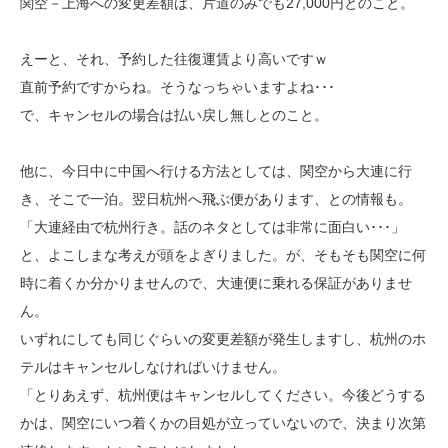
関空－上海への変更差額は、片道のみでも27,000円とのこと。
えーと、それ、予約した往復運賃より高いですｗ
直前予約ですからね。そうなっちゃいますよね･･･
で、キャンセルの場合は払い戻し無しとのこと。
他に、今日中に中国へ行ける方法としては、関空から大連に行
き、そこで一泊。翌日杭州へ飛ぶ便があります、との情報も。
「大連経由で杭州行き。話のネタとしては非常に面白い･･･」
と、よこしまな考えが頭をよぎりました。が、そもそも関空に何
時に着くか分かりませんので、大連便に乗れる保証がありませ
ん。
いずれにしても同じぐらいの変更差額が発生しますし、杭州のホ
テルはキャンセルしなければいけません。
「とりあえず、杭州便はキャンセルしてください。今後どうする
かは、関空にいつ着くかの目処が立っていないので、決まり次第